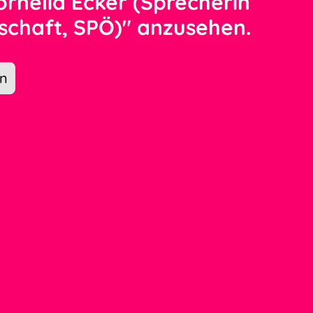
ornelia Ecker (Sprecherin
schaft, SPÖ)" anzusehen.
en