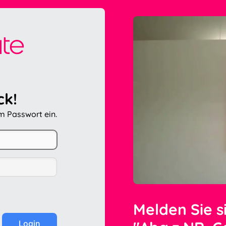
ck!
em Passwort ein.
Melden Sie s
Login