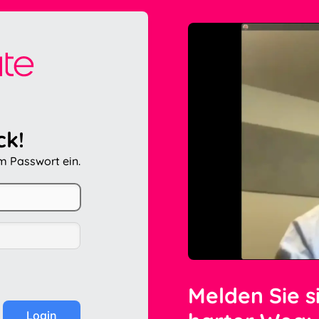
ck!
em Passwort ein.
Melden Sie s
Login