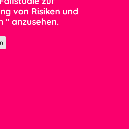
Fallstudie zur
ng von Risiken und
n " anzusehen.
en