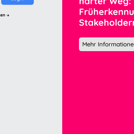
harter Weg: 
Früherkennu
zen
Stakeholder
Mehr Information