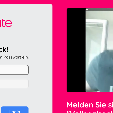
ck!
em Passwort ein.
Melden Sie s
Login