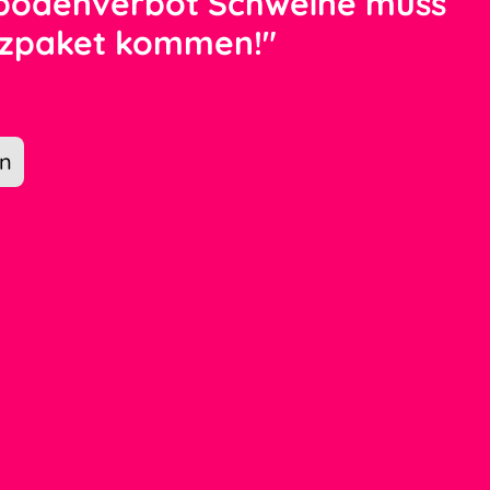
nbodenverbot Schweine muss
utzpaket kommen!"
en