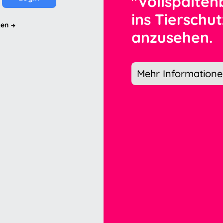
"Vollspalte
ins Tiersch
zen
anzusehen.
Mehr Information