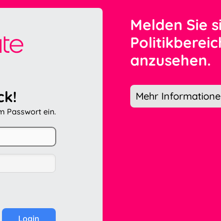
Melden Sie s
Politikberei
anzusehen.
ck!
Mehr Information
em Passwort ein.
Login